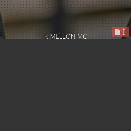
K-MELEON MC
Le freestyle du Dimanche