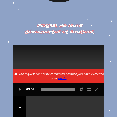
Playlist de leurs
découvertes et soutiens.
The request cannot be completed because you have exceeded
your
quota
.
00:00