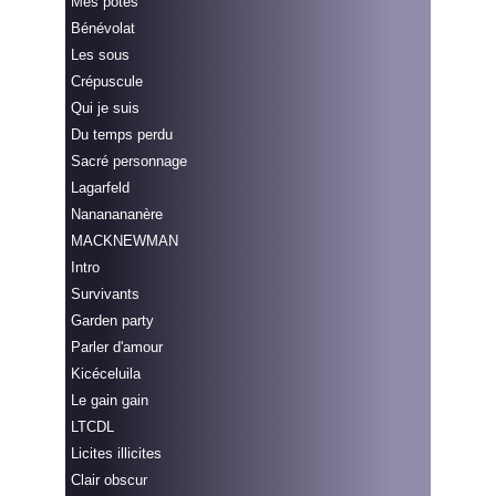
Mes potes
Bénévolat
Les sous
Crépuscule
Qui je suis
Du temps perdu
Sacré personnage
Lagarfeld
Nananananère
MACKNEWMAN
Intro
Survivants
Garden party
Parler d'amour
Kicéceluila
Le gain gain
LTCDL
Licites illicites
Clair obscur