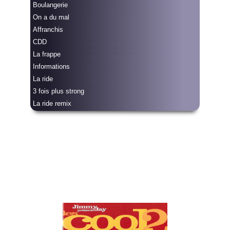
Boulangerie
On a du mal
Affranchis
CDD
La frappe
Informations
La ride
3 fois plus strong
La ride remix
AVANT