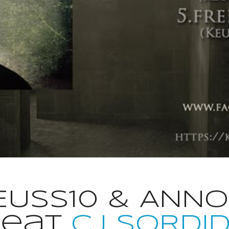
EUSS10 & ANNO
feat
CJ SORDI