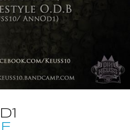
D1
DE