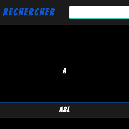
Rechercher
A
A2L