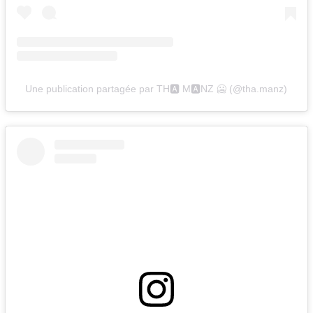
Une publication partagée par TH🅰️ M🅰️NZ 🥶 (@tha.manz)