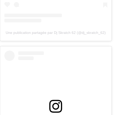
Une publication partagée par Dj Skratch 62 (@dj_skratch_62)