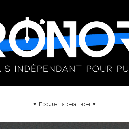
▼ Ecouter la beattape ▼