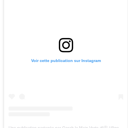
Voir cette publication sur Instagram
Une publication partagée par Gorah la Main Verte 🌱📀 (@gorah_lamainverte)