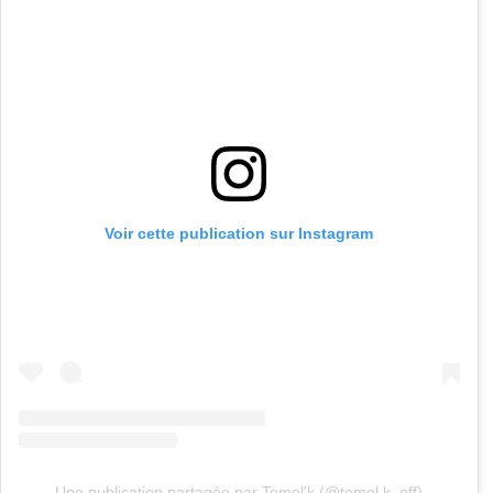
Voir cette publication sur Instagram
Une publication partagée par Temel'k (@temel.k_off)