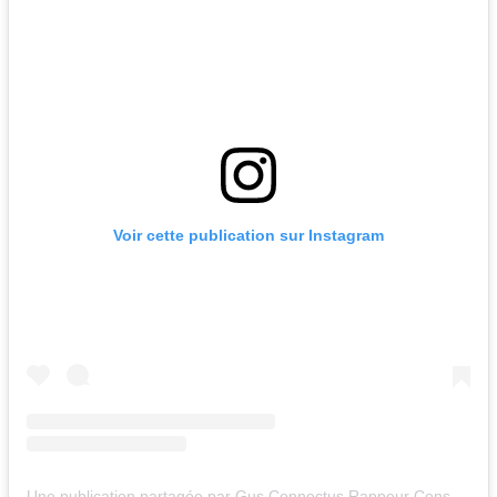
Voir cette publication sur Instagram
Une publication partagée par Gus Connectus Rappeur Conscient | Inspiré et Énervé (@gusconnectus.officiel)