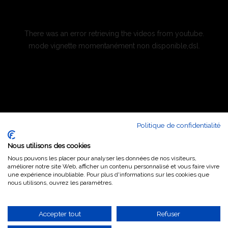
There was an error retrieving the videos from youtube.
mode vignette momentanément non disponible,dsl.
Politique de confidentialité
Toutes les playlists ►
Nous utilisons des cookies
Nous pouvons les placer pour analyser les données de nos visiteurs,
améliorer notre site Web, afficher un contenu personnalisé et vous faire vivre
une expérience inoubliable. Pour plus d'informations sur les cookies que
nous utilisons, ouvrez les paramètres.
Accepter tout
Refuser