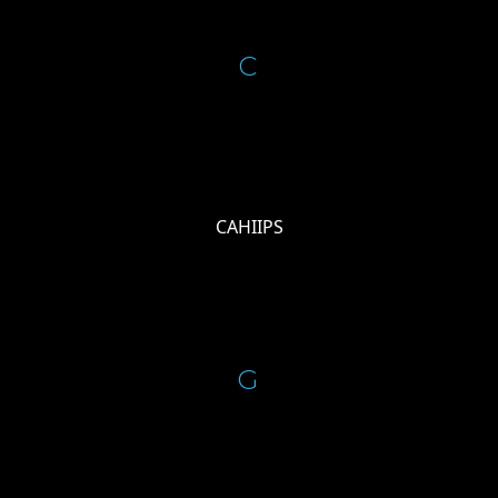
C
CAHIIPS
G