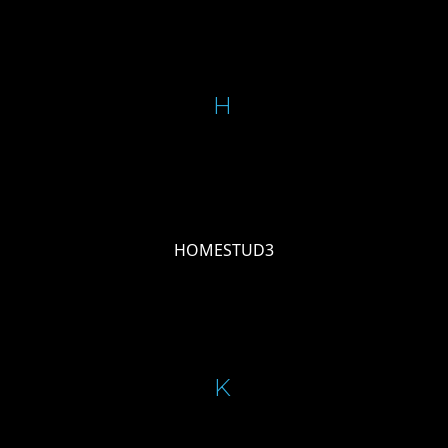
H
HOMESTUD3
K