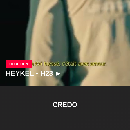
COUP DE ♥
HEYKEL - H23 ►
CREDO