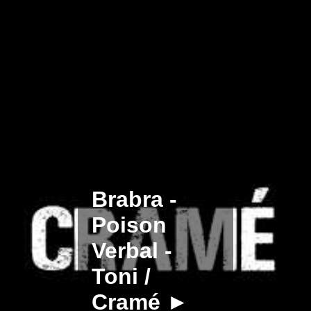
Brabra -
Poison
Verbal -
Toni /
Cramé ►